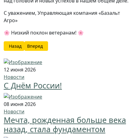
над головой и новых успехов в нашем общем деле.
С уважением, Управляющая компания «Базальт
Агро»
🌸 Низкий поклон ветеранам! 🌸
Предыдущий: Мечта, рожденная больше века назад, стала 
Следующий: ГК «Базальт Агро» стала съемочной п
Назад
Вперед
12 июня 2026
Новости
С Днём России!
08 июня 2026
Новости
Мечта, рожденная больше века
назад, стала фундаментом